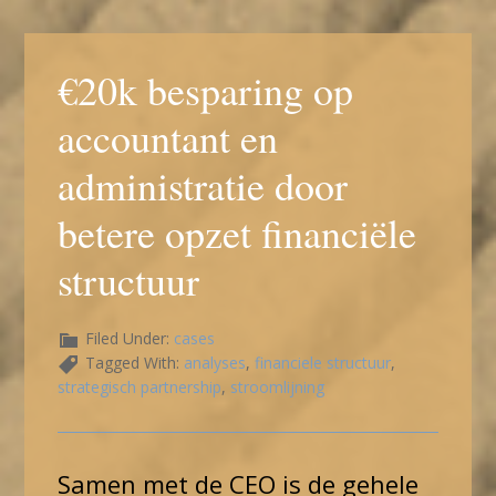
€20k besparing op
accountant en
administratie door
betere opzet financiële
structuur
Filed Under:
cases
Tagged With:
analyses
,
financiele structuur
,
strategisch partnership
,
stroomlijning
Samen met de CEO is de gehele