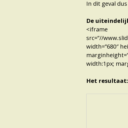
In dit geval dus
De uiteindeli
<iframe
src=”//www.sl
width=”680″ he
marginheight=”0
width:1px; mar
Het resultaat: