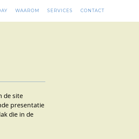
DAY
WAAROM
SERVICES
CONTACT
 de site
nde presentatie
ak die in de