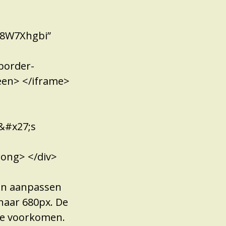
N8W7Xhgbi”
 border-
een> </iframe>
l&#x27;s
rong> </div>
gen aanpassen
naar 680px. De
te voorkomen.