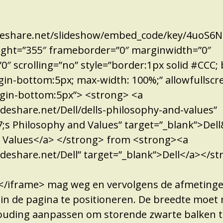
ideshare.net/slideshow/embed_code/key/4uoS6
ight=”355″ frameborder=”0″ marginwidth=”0″
″ scrolling=”no” style=”border:1px solid #CCC;
gin-bottom:5px; max-width: 100%;” allowfullscr
rgin-bottom:5px”> <strong> <a
deshare.net/Dell/dells-philosophy-and-values”
7;s Philosophy and Values” target=”_blank”>Del
 Values</a> </strong> from <strong><a
deshare.net/Dell” target=”_blank”>Dell</a></st
g </iframe> mag weg en vervolgens de afmetin
in de pagina te positioneren. De breedte moet 
ouding aanpassen om storende zwarte balken 