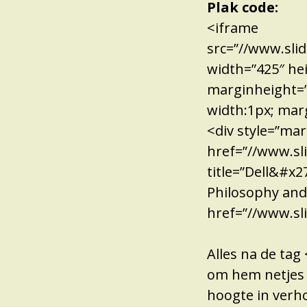
Plak code:
<iframe
src=”//www.sl
width=”425″ he
marginheight=”0
width:1px; mar
<div style=”ma
href=”//www.sli
title=”Dell&#x2
Philosophy and
href=”//www.sli
Alles na de ta
om hem netjes 
hoogte in verh