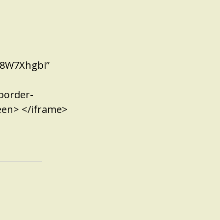
N8W7Xhgbi”
 border-
een> </iframe>