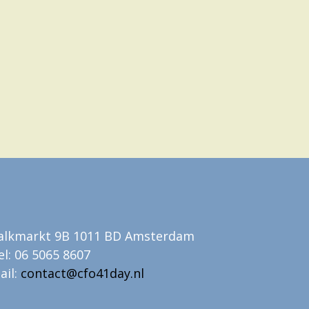
alkmarkt 9B 1011 BD Amsterdam
el: 06 5065 8607
ail:
contact@cfo41day.nl