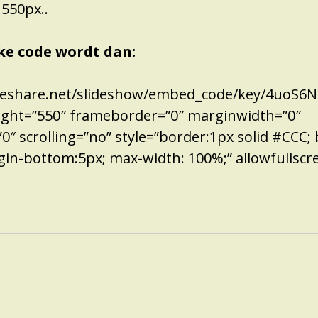
 550px..
jke code wordt dan:
ideshare.net/slideshow/embed_code/key/4uoS6
ight=”550″ frameborder=”0″ marginwidth=”0″
″ scrolling=”no” style=”border:1px solid #CCC;
gin-bottom:5px; max-width: 100%;” allowfullscr