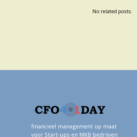
No related posts.
financieel management op maat
voor Start-ups en MKB bedrijven