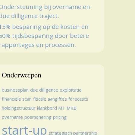
Ondersteuning bij overname en
due dilligence traject.
15% besparing op de kosten en
50% tijdsbesparing door betere
rapportages en processen.
Onderwerpen
businessplan
due dilligence
exploitatie
financiele scan
fiscale aangiftes
forecasts
holdingstructuur
klankbord MT
MKB
overname
positionering
pricing
start-up
strategisch partnership