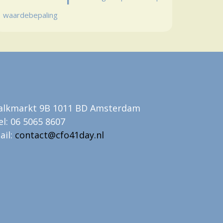
waardebepaling
alkmarkt 9B 1011 BD Amsterdam
el: 06 5065 8607
ail:
contact@cfo41day.nl