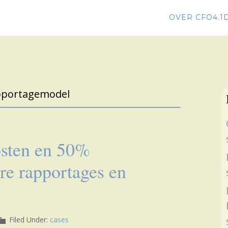
OVER CFO4.1
apportagemodel
osten en 50%
ere rapportages en
Filed Under:
cases