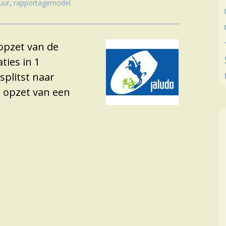
uur
,
rapportagemodel
opzet van de
ies in 1
plitst naar
 opzet van een