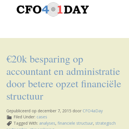
Je bent hier:
Home
/
Archief voor analyses
€20k besparing op
accountant en administratie
door betere opzet financiële
structuur
Gepubliceerd op
december 7, 2015
door
CFO4aDay
Filed Under:
cases
Tagged With:
analyses
,
financiele structuur
,
strategisch