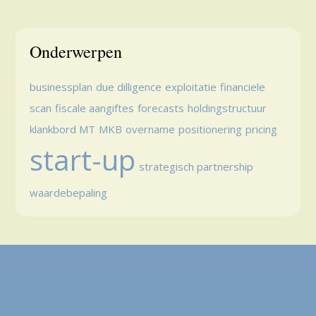
Onderwerpen
businessplan
due dilligence
exploitatie
financiele
scan
fiscale aangiftes
forecasts
holdingstructuur
klankbord MT
MKB
overname
positionering
pricing
start-up
strategisch partnership
waardebepaling