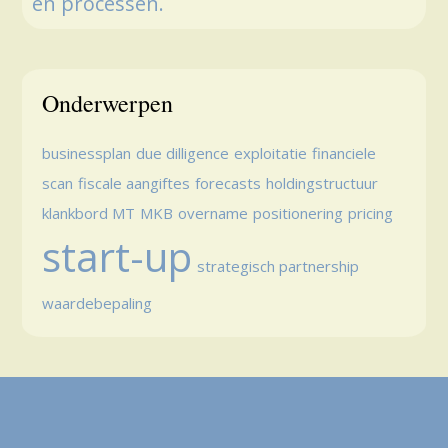
en processen.
Onderwerpen
businessplan
due dilligence
exploitatie
financiele
scan
fiscale aangiftes
forecasts
holdingstructuur
klankbord MT
MKB
overname
positionering
pricing
start-up
strategisch partnership
waardebepaling