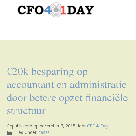
Je bent hier:
Home
/
Archief
voor financiele structuur
€20k besparing op
accountant en administratie
door betere opzet financiële
structuur
Gepubliceerd op
december 7, 2015
door
CFO4aDay
Filed Under:
cases